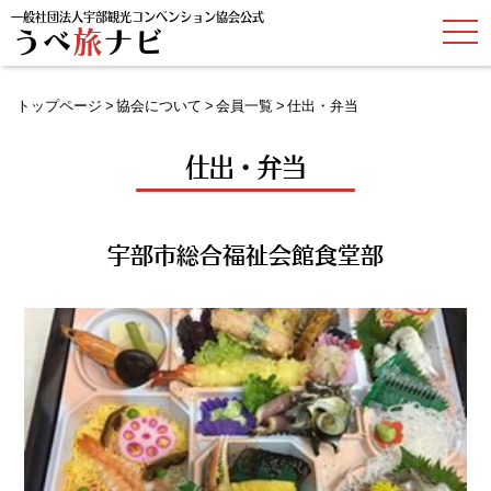
一般社団法人宇部観光コンベンション協会公式
t
うべ
旅
ナビ
o
g
g
l
トップページ
協会について
会員一覧
仕出・弁当
e
n
a
仕出・弁当
v
i
g
a
t
i
宇部市総合福祉会館食堂部
o
n