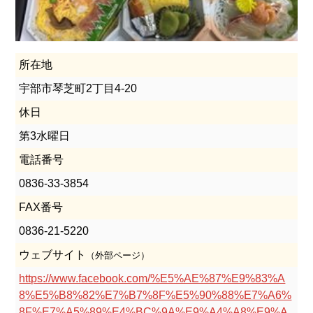
所在地
宇部市琴芝町2丁目4-20
休日
第3水曜日
電話番号
0836-33-3854
FAX番号
0836-21-5220
ウェブサイト
（外部ページ）
https://www.facebook.com/%E5%AE%87%E9%83%A
8%E5%B8%82%E7%B7%8F%E5%90%88%E7%A6%
8F%E7%A5%89%E4%BC%9A%E9%A4%A8%E9%A