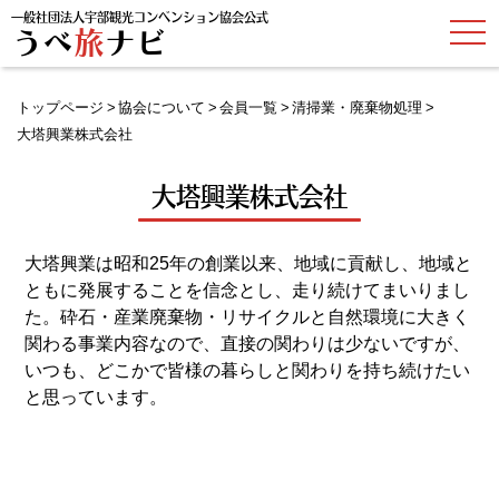
一般社団法人宇部観光コンベンション協会公式
t
うべ
旅
ナビ
o
g
g
l
トップページ
協会について
会員一覧
清掃業・廃棄物処理
e
n
大塔興業株式会社
a
v
i
大塔興業株式会社
g
a
t
i
o
大塔興業は昭和25年の創業以来、地域に貢献し、地域と
n
ともに発展することを信念とし、走り続けてまいりまし
た。砕石・産業廃棄物・リサイクルと自然環境に大きく
関わる事業内容なので、直接の関わりは少ないですが、
いつも、どこかで皆様の暮らしと関わりを持ち続けたい
と思っています。