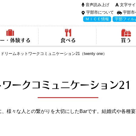
音声読み上げ
文字サイ
宇部市について
宇部市
ＭＩＣＥ情報
宇部フィル
ー・体験する
食べる
買う
ドリームネットワークコミュニケーション21（twenty one）
ークコミュニケーション21（tw
” をキーワードに、様々な人との繋がりを大切にしたBarです。結婚式