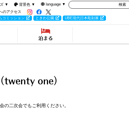
language ▼
ズ ▼
背景色 ▼
へのアクセス
ムコミッション
ときわ公園
UBE現代日本彫刻展
泊まる
enty one）
や各種宴会の二次会でもご利用ください。