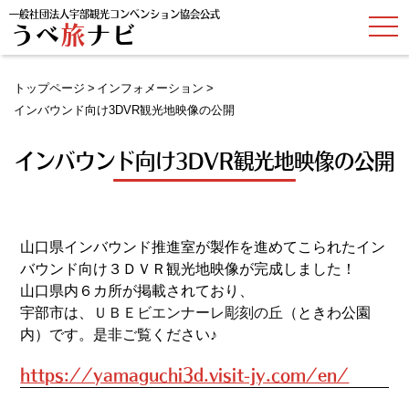
一般社団法人宇部観光コンベンション協会公式
t
うべ
旅
ナビ
o
g
g
l
トップページ
インフォメーション
e
n
インバウンド向け3DVR観光地映像の公開
a
v
i
インバウンド向け3DVR観光地映像の公開
g
a
t
i
o
n
山口県インバウンド推進室が製作を進めてこられたイン
バウンド向け３ＤＶＲ観光地映像が完成しました！
山口県内６カ所が掲載されており、
宇部市は、
ＵＢＥビエンナーレ彫刻の丘
（ときわ公園
内）です。
是非ご覧ください♪
https://yamaguchi3d.visit-jy.com/en/