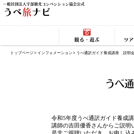
一般社団法人宇部観光コンベンション協会公式
うべ
旅
ナビ
観る・遊ぶ
ツア
トップページ
インフォメーション
うべ通訳ガイド養成講座 説明
うべ通
令和
5
年度うべ通訳ガイド養成講
講師の吉田優香さんから
ご説明
是非ご視聴いただき、お申し込