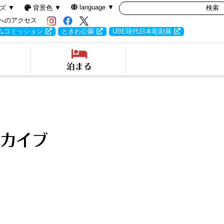
language ▼
ズ ▼
背景色 ▼
へのアクセス
ムコミッション
ときわ公園
UBE現代日本彫刻展
泊まる
カイブ