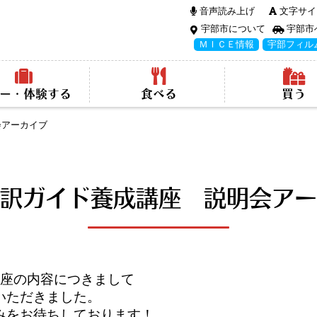
音声読み上げ
文字サイ
宇部市について
宇部市
ＭＩＣＥ情報
宇部フィル
ー・体験する
食べる
買う
会アーカイブ
訳ガイド養成講座 説明会アー
座の
内容につきまして
いただきました。
みを
お待ちしております！