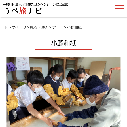
一般社団法人宇部観光コンベンション協会公式
t
うべ
旅
ナビ
o
g
g
l
トップページ
観る・遊ぶ
アート
小野和紙
e
n
a
小野和紙
v
i
g
a
t
i
o
n