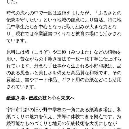
した。
時代の流れの中で一度は途絶えましたが、「ふるさとの
伝統を守りたい」という地域の熱意により復活。特に地
元中学生たちが中心となった取り組みが大きな力とな
り、現在では卒業証書づくりなど教育の場にも活かされ
ています。
原料には楮（こうぞ）や三椏（みつまた）などの植物を
用い、昔ながらの手漉き技法で一枚一枚丁寧に仕上げら
れています。丹念な手仕事から生まれる小野和紙は、品
のある風合いと美しさを備えた高品質な和紙です。その
質感は、書やアート作品、ギフト用の台紙などにも活用
されています。
紙漉き場 - 伝統の技と心を未来へ
宇部市北部の旧小野中学校の一角にある紙漉き場は、和
紙づくりの魅力を伝え、実際に体験できる拠点です。持
続可能なものづくりと地元の伝統技術を大切にしなが