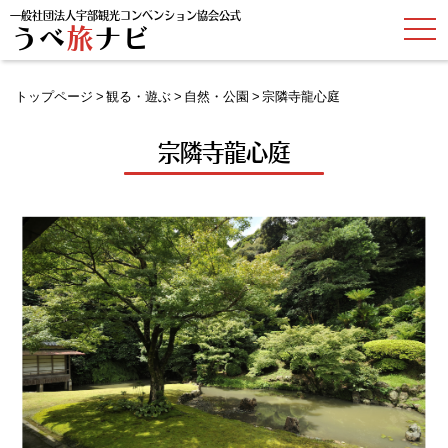
一般社団法人宇部観光コンベンション協会公式
t
うべ
旅
ナビ
o
g
g
l
トップページ
観る・遊ぶ
自然・公園
宗隣寺龍心庭
e
n
a
宗隣寺龍心庭
v
i
g
a
t
i
o
n