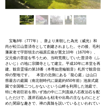
宝亀8年（777年）、唐より来朝した為光（威光）和
尚が松江山普済寺として創建されました。その後、毛利
藩家老で宇部領主の福原広俊が寛文10年（1670年）、
父元俊の菩提を弔うため、当時荒廃していた普済寺（ふ
さいじ）の地に宗隣寺として建立。平成10年に本堂を再
建。観音霊場の第18番（本尊如意輪観音）札所で観音信
仰の聖地です。 本堂の北側にある「龍心庭」は山口
県最古の庭園（南北朝時代に築庭約650年前）池泉式庭
園で全国唯二つしかないという山畔を利用した池庭で、
特に奇岩巨岩を用いず池の中に二列直線八石夜泊石を配
しただけで、護岸石組みも枯滝や出島の主なものにとど
めた閑寂な趣きで、禅の真髄を説いているといわれてい