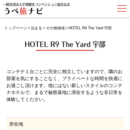
一般社団法人宇部観光コンベンション協会公式
t
うべ
旅
ナビ
o
g
g
l
トップページ
泊まる
その他地域
HOTEL R9 The Yard 宇部
e
n
a
HOTEL R9 The Yard 宇部
v
i
g
a
t
i
o
コンテナ１台ごとに完全に独立していますので、隣のお
n
部屋を気にすることなく、プライベートな時間を快適に
お過ごし頂けます。他にはない新しいスタイルのコンテ
ナホテルで、まるで秘密基地に滞在するような非日常を
体験してください。
所在地