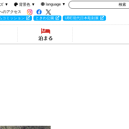
language ▼
ズ ▼
背景色 ▼
へのアクセス
ムコミッション
ときわ公園
UBE現代日本彫刻展
泊まる