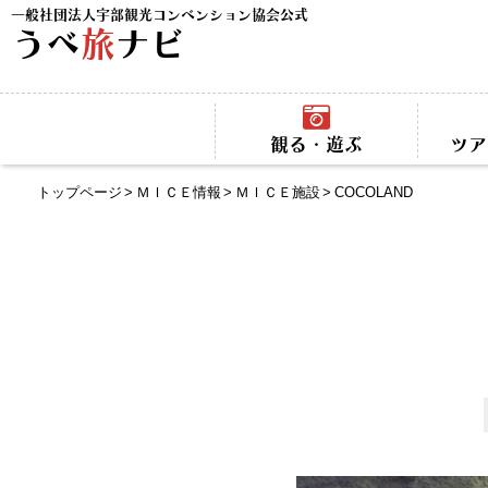
一般社団法人宇部観光コンベンション協会公式
うべ
旅
ナビ
観る・遊ぶ
ツア
トップページ
ＭＩＣＥ情報
ＭＩＣＥ施設
COCOLAND