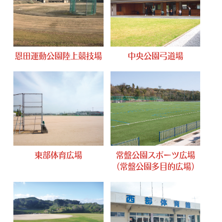
恩田運動公園陸上競技場
中央公園弓道場
東部体育広場
常盤公園スポーツ広場
（常盤公園多目的広場）