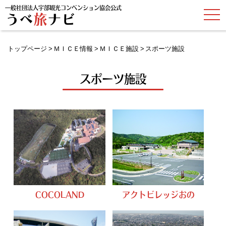
一般社団法人宇部観光コンベンション協会公式
t
うべ
旅
ナビ
o
g
g
l
トップページ
ＭＩＣＥ情報
ＭＩＣＥ施設
スポーツ施設
e
n
a
v
スポーツ施設
i
g
a
t
i
o
n
COCOLAND
アクトビレッジおの